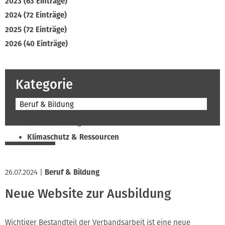
2023 (63 Einträge)
2024 (72 Einträge)
2025 (72 Einträge)
2026 (40 Einträge)
Kategorie
Beruf & Bildung
Beruf & Bildung
Klimaschutz & Ressourcen
Normen & Fachregeln
Prävention & Arbeitsschutz
26.07.2024
|
Beruf & Bildung
Recht & Wirtschaft
Neue Website zur Ausbildung
Soziales & Tarifpolitik
Verband & Innungen
Wichtiger Bestandteil der Verbandsarbeit ist eine neue
Interviews