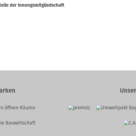
teile der Innungsmitgliedschaft
arken
Unser