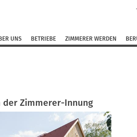
N
ü
BER UNS
BETRIEBE
ZIMMERER WERDEN
BER
in der Zimmerer-Innung