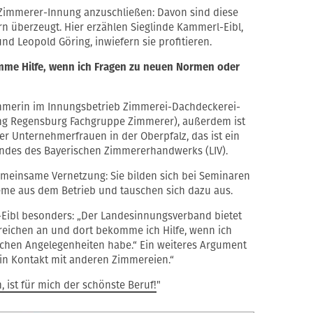
 Zimmerer-Innung anzuschließen: Davon sind diese
rn überzeugt. Hier erzählen Sieglinde Kammerl-Eibl,
nd Leopold Göring, inwiefern sie profitieren.
omme Hilfe, wenn ich Fragen zu neuen Normen oder
ehmerin im Innungsbetrieb Zimmerei-Dachdeckerei-
g Regensburg Fachgruppe Zimmerer), außerdem ist
er Unternehmerfrauen in der Oberpfalz, das ist ein
ndes des Bayerischen Zimmererhandwerks (LIV).
emeinsame Vernetzung: Sie bilden sich bei Seminaren
eme aus dem Betrieb und tauschen sich dazu aus.
-Eibl besonders: „Der Landesinnungsverband bietet
reichen an und dort bekomme ich Hilfe, wenn ich
chen Angelegenheiten habe.“ Ein weiteres Argument
 in Kontakt mit anderen Zimmereien.“
 ist für mich der schönste Beruf!
"