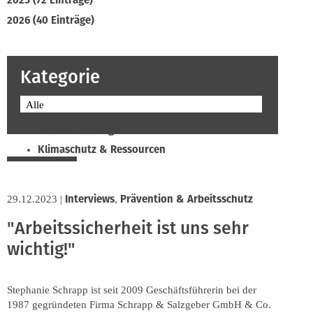
2025 (72 Einträge)
2026 (40 Einträge)
Kategorie
Alle
Beruf & Bildung
Klimaschutz & Ressourcen
Normen & Fachregeln
Prävention & Arbeitsschutz
Interviews
Prävention & Arbeitsschutz
29.12.2023
|
,
Recht & Wirtschaft
"Arbeitssicherheit ist uns sehr
Soziales & Tarifpolitik
wichtig!"
Verband & Innungen
Interviews
Innung
Stephanie Schrapp ist seit 2009 Geschäftsführerin bei der
1987 gegründeten Firma Schrapp & Salzgeber GmbH & Co.