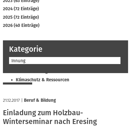
2023 (63 Einträge)
2024 (72 Einträge)
2025 (72 Einträge)
2026 (40 Einträge)
Kategorie
Innung
Beruf & Bildung
Klimaschutz & Ressourcen
Normen & Fachregeln
Prävention & Arbeitsschutz
21.12.2017
|
Beruf & Bildung
Recht & Wirtschaft
Einladung zum Holzbau-
Soziales & Tarifpolitik
Winterseminar nach Eresing
Verband & Innungen
Interviews