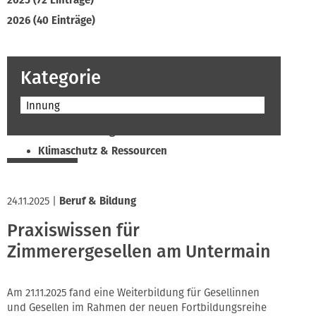
2025 (72 Einträge)
2026 (40 Einträge)
Kategorie
Innung
Beruf & Bildung
Klimaschutz & Ressourcen
Normen & Fachregeln
Prävention & Arbeitsschutz
24.11.2025
|
Beruf & Bildung
Recht & Wirtschaft
Praxiswissen für
Soziales & Tarifpolitik
Zimmerergesellen am Untermain
Verband & Innungen
Interviews
Innung
Am 21.11.2025 fand eine Weiterbildung für Gesellinnen
und Gesellen im Rahmen der neuen Fortbildungsreihe