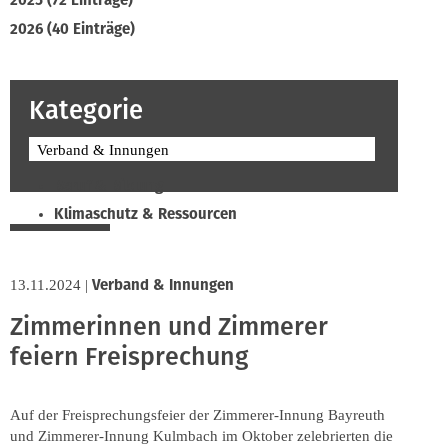
2025 (72 Einträge)
2026 (40 Einträge)
Kategorie
Verband & Innungen
Beruf & Bildung
Klimaschutz & Ressourcen
Normen & Fachregeln
Prävention & Arbeitsschutz
Verband & Innungen
13.11.2024
|
Recht & Wirtschaft
Zimmerinnen und Zimmerer
Soziales & Tarifpolitik
feiern Freisprechung
Verband & Innungen
Interviews
Innung
Auf der Freisprechungsfeier der Zimmerer-Innung Bayreuth
und Zimmerer-Innung Kulmbach im Oktober zelebrierten die